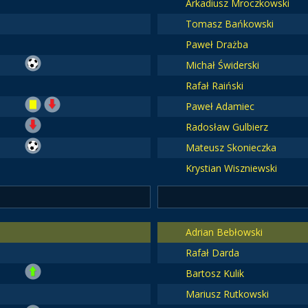
Arkadiusz Mroczkowski
Tomasz Bańkowski
Paweł Drażba
Michał Świderski
Rafał Raiński
Paweł Adamiec
Radosław Gulbierz
Mateusz Skonieczka
Krystian Wiszniewski
Adrian Bebłowski
Rafał Darda
Bartosz Kulik
Mariusz Rutkowski