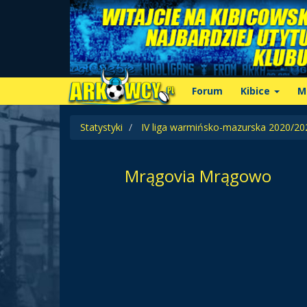
Forum
Kibice
M
Statystyki
IV liga warmińsko-mazurska 2020/20
Mrągovia Mrągowo