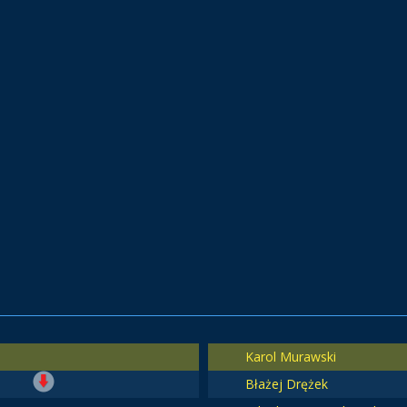
Karol Murawski
Błażej Drężek