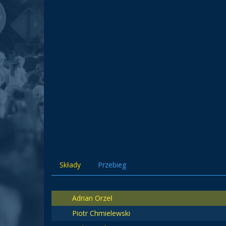
Składy
Przebieg
Adrian Orzeł
Piotr Chmielewski