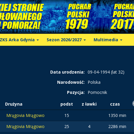
ZKS Arka Gdynia
Sezon 2026/2027
Multimedia
Data urodzenia:
09-04-1994 (lat 32)
Narodowość:
Polska
Pozycja:
Pomocnik
Drużyna
podst
z ławki
czas
Mrągovia Mrągowo
15
1350 min
Mrągovia Mrągowo
25
4
2286 min