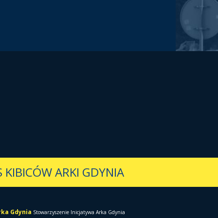
 KIBICÓW ARKI GDYNIA
Arka Gdynia
Stowarzyszenie Inicjatywa Arka Gdynia