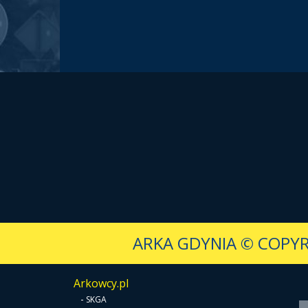
ARKA GDYNIA
© COPYR
Arkowcy.pl
-
SKGA