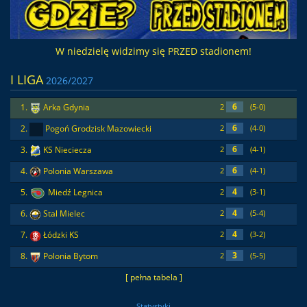
W niedzielę widzimy się PRZED stadionem!
I LIGA
2026/2027
6
1.
Arka Gdynia
2
(5-0)
6
2.
Pogoń Grodzisk Mazowiecki
2
(4-0)
6
3.
KS Nieciecza
2
(4-1)
6
4.
Polonia Warszawa
2
(4-1)
4
5.
Miedź Legnica
2
(3-1)
4
6.
Stal Mielec
2
(5-4)
4
7.
Łódzki KS
2
(3-2)
3
8.
Polonia Bytom
2
(5-5)
[ pełna tabela ]
Statystyki