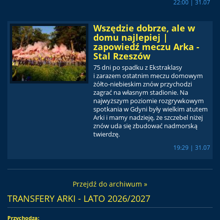
22:00 | 31.07
Wszędzie dobrze, ale w
domu najlepiej |
zapowiedź meczu Arka -
Stal Rzeszów
75 dni po spadku z Ekstraklasy
i zarazem ostatnim meczu domowym
żółto-niebieskim znów przychodzi
zagrać na własnym stadionie. Na
najwyższym poziomie rozgrywkowym
spotkania w Gdyni były wielkim atutem
Arki i mamy nadzieję, że szczebel niżej
znów uda się zbudować nadmorską
twierdzę.
19:29 | 31.07
Przejdź do archiwum »
TRANSFERY ARKI - LATO 2026/2027
Przychodzą: