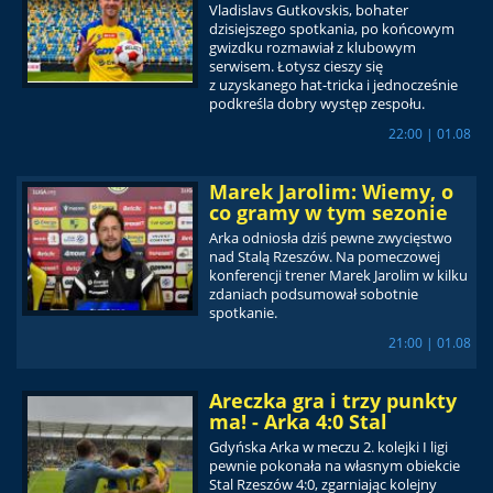
Vladislavs Gutkovskis, bohater
dzisiejszego spotkania, po końcowym
gwizdku rozmawiał z klubowym
serwisem. Łotysz cieszy się
z uzyskanego hat-tricka i jednocześnie
podkreśla dobry występ zespołu.
22:00 | 01.08
Marek Jarolim: Wiemy, o
co gramy w tym sezonie
Arka odniosła dziś pewne zwycięstwo
nad Stalą Rzeszów. Na pomeczowej
konferencji trener Marek Jarolim w kilku
zdaniach podsumował sobotnie
spotkanie.
21:00 | 01.08
Areczka gra i trzy punkty
ma! - Arka 4:0 Stal
Gdyńska Arka w meczu 2. kolejki I ligi
pewnie pokonała na własnym obiekcie
Stal Rzeszów 4:0, zgarniając kolejny