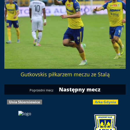
Gutkovskis piłkarzem meczu ze Stalą
Następny mecz
Poprzedni mecz
Unia Skierniewice
Arka Gdynia