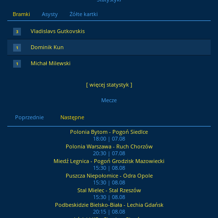
Bramki
Asysty
Żółte kartki
Vladislavs Gutkovskis
3
Dominik Kun
1
Michał Milewski
1
[ więcej statystyk ]
Mecze
Poprzednie
Następne
Polonia Bytom - Pogoń Siedlce
18:00 | 07.08
Polonia Warszawa - Ruch Chorzów
20:30 | 07.08
Miedź Legnica - Pogoń Grodzisk Mazowiecki
15:30 | 08.08
Puszcza Niepołomice - Odra Opole
15:30 | 08.08
Stal Mielec - Stal Rzeszów
15:30 | 08.08
Podbeskidzie Bielsko-Biała - Lechia Gdańsk
20:15 | 08.08