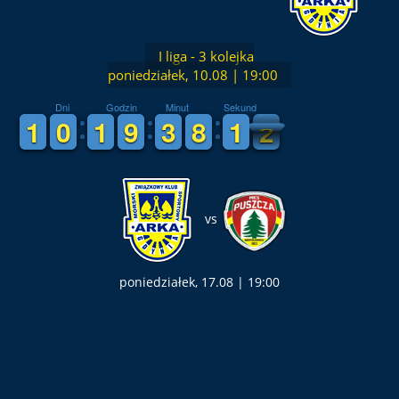
I liga - 3 kolejka
poniedziałek, 10.08 | 19:00
Dni
Godzin
Minut
Sekund
1
1
1
1
9
9
0
0
1
1
1
1
8
8
9
9
2
2
3
3
7
7
8
8
1
0
0
9
1
0
vs
poniedziałek, 17.08 | 19:00