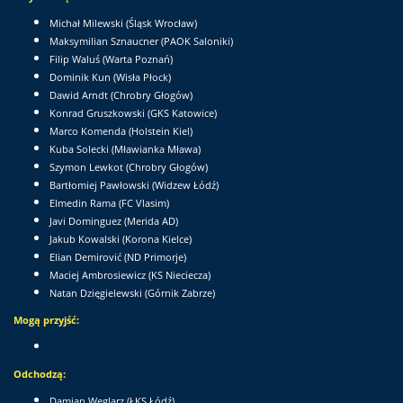
Michał Milewski (Śląsk Wrocław)
Maksymilian Sznaucner (PAOK Saloniki)
Filip Waluś (Warta Poznań)
Dominik Kun (Wisła Płock)
Dawid Arndt (Chrobry Głogów)
Konrad Gruszkowski (GKS Katowice)
Marco Komenda (Holstein Kiel)
Kuba Solecki (Mławianka Mława)
Szymon Lewkot (Chrobry Głogów)
Bartłomiej Pawłowski (Widzew Łódź)
Elmedin Rama (FC Vlasim)
Javi Dominguez (Merida AD)
Jakub Kowalski (Korona Kielce)
Elian Demirović (ND Primorje)
Maciej Ambrosiewicz (KS Nieciecza)
Natan Dzięgielewski (Górnik Zabrze)
Mogą przyjść:
Odchodzą:
Damian Węglarz (ŁKS Łódź)