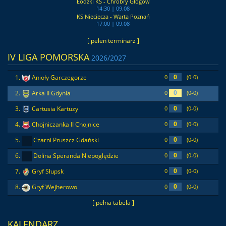
Łódzki KS - Chrobry Głogów
14:30 | 09.08
KS Nieciecza - Warta Poznań
17:00 | 09.08
[ pełen terminarz ]
IV LIGA POMORSKA
2026/2027
0
1.
Anioły Garczegorze
0
(0-0)
0
2.
Arka II Gdynia
0
(0-0)
0
3.
Cartusia Kartuzy
0
(0-0)
0
4.
Chojniczanka II Chojnice
0
(0-0)
0
5.
Czarni Pruszcz Gdański
0
(0-0)
0
6.
Dolina Speranda Niepoględzie
0
(0-0)
0
7.
Gryf Słupsk
0
(0-0)
0
8.
Gryf Wejherowo
0
(0-0)
[ pełna tabela ]
KALENDARZ