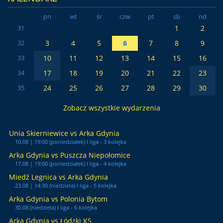
pn
wt
śr
czw
pt
sb
nd
1
2
31
3
4
5
6
7
8
9
32
10
11
12
13
14
15
16
33
17
18
19
20
21
22
23
34
24
25
26
27
28
29
30
35
Zobacz wszystkie wydarzenia
Unia Skierniewice vs Arka Gdynia
10.08 | 19:00 (poniedziałek) I liga - 3 kolejka
Arka Gdynia vs Puszcza Niepołomice
17.08 | 19:00 (poniedziałek) I liga - 4 kolejka
Miedź Legnica vs Arka Gdynia
23.08 | 14:30 (niedziela) I liga - 5 kolejka
Arka Gdynia vs Polonia Bytom
30.08 (niedziela) I liga - 6 kolejka
Arka Gdynia vs Łódzki KS