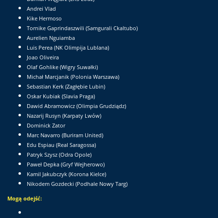
Andrei Vlad
Kike Hermoso
Tornike Gaprindaszwili (Samgurali Ckaltubo)
Aurelien Nguiamba
Luis Perea (NK Olimpija Lublana)
Joao Oliveira
Olaf Gohlike (Wigry Suwałki)
Michał Marcjanik (Polonia Warszawa)
Sebastian Kerk (Zagłębie Lubin)
Oskar Kubiak (Slavia Praga)
Dawid Abramowicz (Olimpia Grudziądz)
Nazarij Rusyn (Karpaty Lwów)
Dominick Zator
Marc Navarro (Buriram United)
Edu Espiau (Real Saragossa)
Patryk Szysz (Odra Opole)
Paweł Depka (Gryf Wejherowo)
Kamil Jakubczyk (Korona Kielce)
Nikodem Gozdecki (Podhale Nowy Targ)
Mogą odejść: