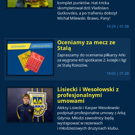
komplet punktów. Hat-tricka
skompletował dziś Vladislavs
Gutkovskis, a po trafieniu dołożył
Michał Milewski. Brawo, Pany!
19:29 | 01.08
Oceniamy za mecz ze
Stalą
Zapraszamy do oceniania piłkarzy Arki
za wygrane 4:0 spotkanie 2. kolejki I ligi
ze Stalą Rzeszów.
18:03 | 01.08
Lisiecki i Wesołowski z
profesjonalnymi
umowami
Aleksy Lisiecki i Kacper Wesołowski
podpisali profesjonalne umowy z Arką
Gdynia. Młodzi zawodnicy będą
występować w rezerwach
i młodzieżowych drużynach klubu.