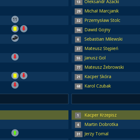
Ołeksandr Azacki
13
Michał Marcjanik
29
Przemysław Stolc
32
Dawid Gojny
94
Sebastian Milewski
6
Mateusz Stępień
37
Janusz Gol
55
Mateusz Żebrowski
77
Kacper Skóra
21
Karol Czubak
68
Kacper Krzepisz
1
Martin Dobrotka
4
Jerzy Tomal
31