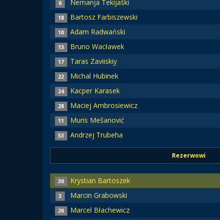
Nemanja Tekijaški
6
Bartosz Farbiszewski
18
Adam Radwański
10
Bruno Wacławek
13
Taras Zaviiskiy
17
Michal Hubinek
22
Kacper Karasek
24
Maciej Ambrosiewicz
28
Muris Mešanović
11
Andrzej Trubeha
53
Rezerwowi
Krystian Bartoszek
30
Marcin Grabowski
3
Marcel Błachewicz
20