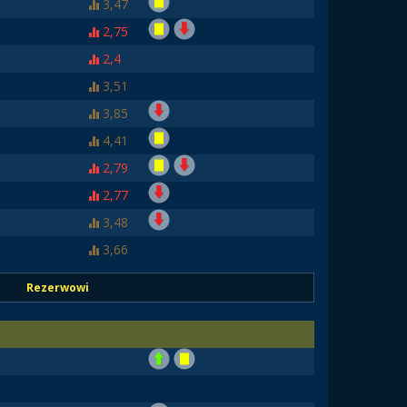
3,47
2,75
2,4
3,51
3,85
4,41
2,79
2,77
3,48
3,66
Rezerwowi