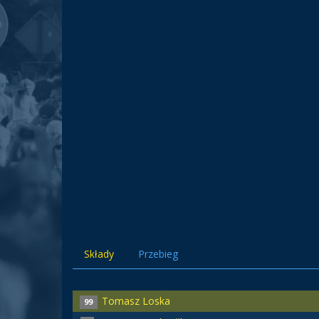
Składy
Przebieg
Tomasz Loska
99