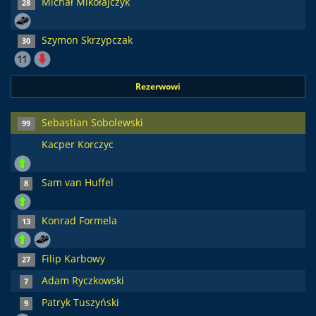
Michał Mikołajczyk
28
Szymon Skrzypczak
30
Rezerwowi
Sebastian Sobolewski
99
Kacper Korczyc
Sam van Huffel
8
Konrad Formela
13
Filip Karbowy
27
Adam Ryczkowski
7
Patryk Tuszyński
9