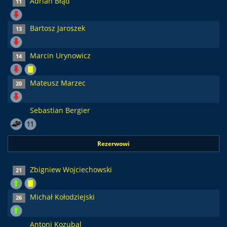
Adrian Błąd
11
Bartosz Jaroszek
13
Marcin Urynowicz
14
Mateusz Marzec
20
Sebastian Bergier
Rezerwowi
Zbigniew Wojciechowski
21
Michał Kołodziejski
26
Antoni Kozubal