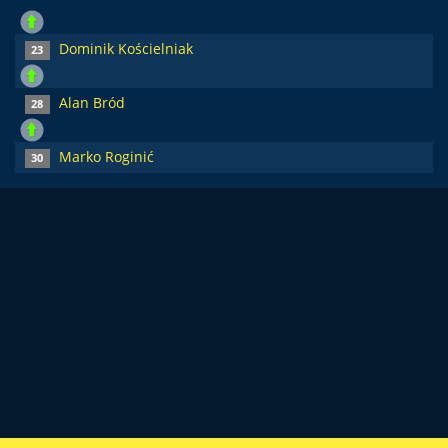
Dominik Kościelniak
23
Alan Bród
28
Marko Roginić
30