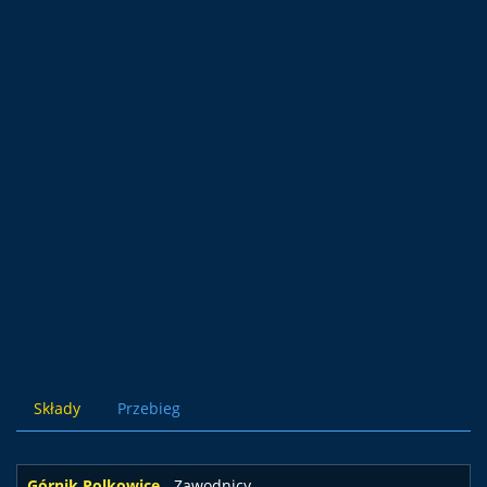
Składy
Przebieg
Górnik Polkowice
- Zawodnicy