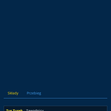
Składy
Przebieg
Tur Turek
- Zawodnicy