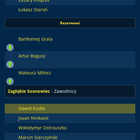
Łukasz Staroń
Rezerwowi
Bartłomiej Grala
Artur Bogusz
Mateusz Miłosz
Zagłębie Sosnowiec
- Zawodnicy
Dawid Kudła
Jovan Ninković
Wołodymyr Ostrouszko
Marcin Sierczyński