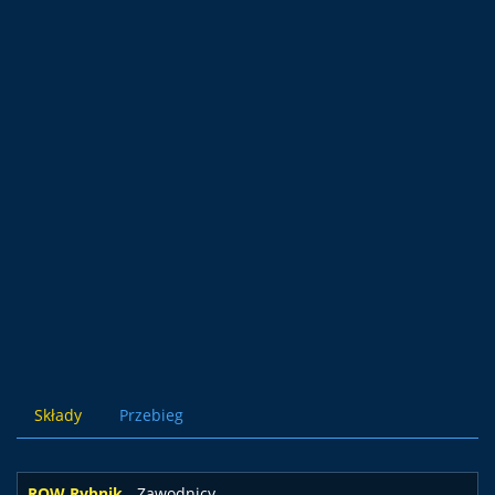
Składy
Przebieg
ROW Rybnik
- Zawodnicy