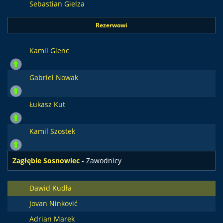
Sebastian Gielza
Rezerwowi
Kamil Glenc
Gabriel Nowak
Łukasz Kut
Kamil Szostek
Zagłębie Sosnowiec
- Zawodnicy
Dawid Kudła
Jovan Ninković
Adrian Marek