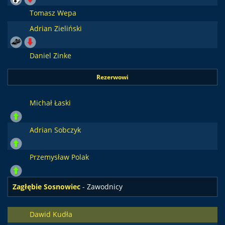
Tomasz Wepa
Adrian Zieliński
Daniel Zinke
Rezerwowi
Michał Łaski
Adrian Sobczyk
Przemysław Polak
Zagłębie Sosnowiec
- Zawodnicy
Dawid Kudła