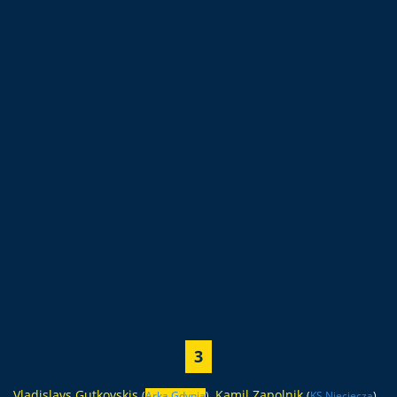
3
Vladislavs Gutkovskis
,
Kamil Zapolnik
(
Arka Gdynia
)
(
KS Nieciecza
)