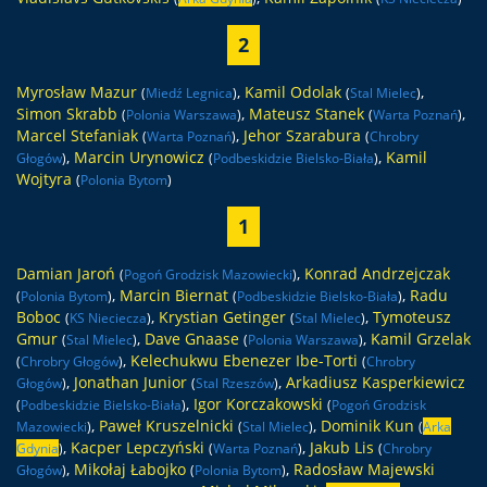
2
Myrosław Mazur
,
Kamil Odolak
,
(
Miedź Legnica
)
(
Stal Mielec
)
Simon Skrabb
,
Mateusz Stanek
,
(
Polonia Warszawa
)
(
Warta Poznań
)
Marcel Stefaniak
,
Jehor Szarabura
(
Warta Poznań
)
(
Chrobry
,
Marcin Urynowicz
,
Kamil
Głogów
)
(
Podbeskidzie Bielsko-Biała
)
Wojtyra
(
Polonia Bytom
)
1
Damian Jaroń
,
Konrad Andrzejczak
(
Pogoń Grodzisk Mazowiecki
)
,
Marcin Biernat
,
Radu
(
Polonia Bytom
)
(
Podbeskidzie Bielsko-Biała
)
Boboc
,
Krystian Getinger
,
Tymoteusz
(
KS Nieciecza
)
(
Stal Mielec
)
Gmur
,
Dave Gnaase
,
Kamil Grzelak
(
Stal Mielec
)
(
Polonia Warszawa
)
,
Kelechukwu Ebenezer Ibe-Torti
(
Chrobry Głogów
)
(
Chrobry
,
Jonathan Junior
,
Arkadiusz Kasperkiewicz
Głogów
)
(
Stal Rzeszów
)
,
Igor Korczakowski
(
Podbeskidzie Bielsko-Biała
)
(
Pogoń Grodzisk
,
Paweł Kruszelnicki
,
Dominik Kun
Mazowiecki
)
(
Stal Mielec
)
(
Arka
,
Kacper Lepczyński
,
Jakub Lis
Gdynia
)
(
Warta Poznań
)
(
Chrobry
,
Mikołaj Łabojko
,
Radosław Majewski
Głogów
)
(
Polonia Bytom
)