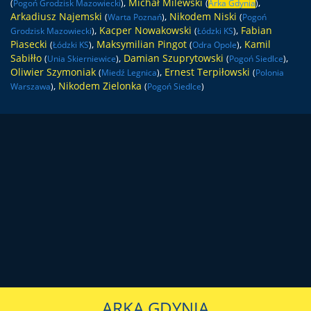
,
Michał Milewski
,
(
Pogoń Grodzisk Mazowiecki
)
(
Arka Gdynia
)
Arkadiusz Najemski
,
Nikodem Niski
(
Warta Poznań
)
(
Pogoń
,
Kacper Nowakowski
,
Fabian
Grodzisk Mazowiecki
)
(
Łódzki KS
)
Piasecki
,
Maksymilian Pingot
,
Kamil
(
Łódzki KS
)
(
Odra Opole
)
Sabiłło
,
Damian Szuprytowski
,
(
Unia Skierniewice
)
(
Pogoń Siedlce
)
Oliwier Szymoniak
,
Ernest Terpiłowski
(
Miedź Legnica
)
(
Polonia
,
Nikodem Zielonka
Warszawa
)
(
Pogoń Siedlce
)
ARKA GDYNIA