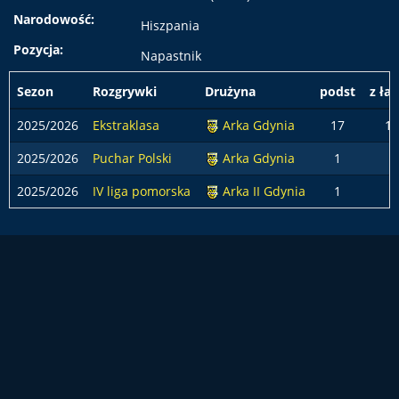
Narodowość:
Hiszpania
Pozycja:
Napastnik
Sezon
Rozgrywki
Drużyna
podst
z ła
2025/2026
Ekstraklasa
Arka Gdynia
17
12
2025/2026
Puchar Polski
Arka Gdynia
1
2025/2026
IV liga pomorska
Arka II Gdynia
1