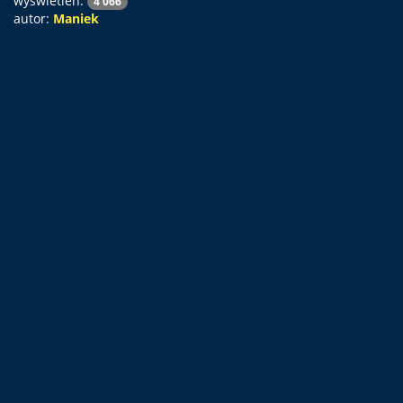
wyświetleń:
4 066
autor:
Maniek