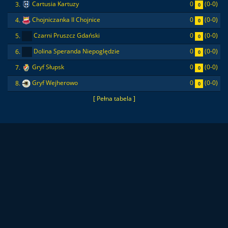
0
(0-0)
3.
Cartusia Kartuzy
0
0
(0-0)
4.
Chojniczanka II Chojnice
0
0
(0-0)
5.
Czarni Pruszcz Gdański
0
0
(0-0)
6.
Dolina Speranda Niepoględzie
0
0
(0-0)
7.
Gryf Słupsk
0
0
(0-0)
8.
Gryf Wejherowo
0
[ Pełna tabela ]