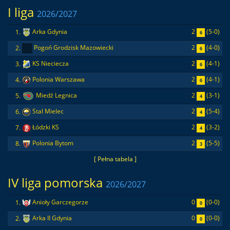
I liga
2026/2027
2
(5-0)
1.
Arka Gdynia
6
2
(4-0)
2.
Pogoń Grodzisk Mazowiecki
6
2
(4-1)
3.
KS Nieciecza
6
2
(4-1)
4.
Polonia Warszawa
6
2
(3-1)
5.
Miedź Legnica
4
2
(5-4)
6.
Stal Mielec
4
2
(3-2)
7.
Łódzki KS
4
2
(5-5)
8.
Polonia Bytom
3
[ Pełna tabela ]
IV liga pomorska
2026/2027
0
(0-0)
1.
Anioły Garczegorze
0
0
(0-0)
2.
Arka II Gdynia
0