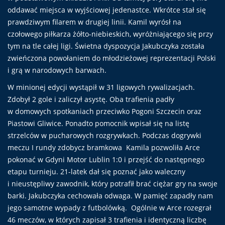
oddawać miejsca w wyjściowej jedenastce. Wkrótce stał się
prawdziwym filarem w drugiej linii. Kamil wyrósł na
czołowego piłkarza żółto-niebieskich, wyróżniającego się przy
tym na tle całej ligi. Świetna dyspozycja Jakubczyka została
zwieńczona powołaniem do młodzieżowej reprezentacji Polski
i grą w narodowych barwach.
W minionej edycji wystąpił w 31 ligowych rywalizacjach.
Zdobył 2 gole i zaliczył asystę. Oba trafienia padły
w domowych spotkaniach przeciwko Pogoni Szczecin oraz
Piastowi Gliwice. Ponadto pomocnik wpisał się na listę
strzelców w pucharowych rozgrywkach. Podczas dogrywki
meczu I rundy zdobycz bramkowa Kamila pozwoliła Arce
pokonać w Gdyni Motor Lublin 1:0 i przejść do następnego
etapu turnieju. 21-latek dał się poznać jako waleczny
i nieustępliwy zawodnik, który potrafił brać ciężar gry na swoje
barki. Jakubczyka cechowała odwaga. W pamięć zapadły nam
jego samotne wypady z futbolówką. Ogólnie w Arce rozegrał
46 meczów, w których zapisał 3 trafienia i identyczną liczbę