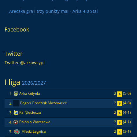
Areczka gra i trzy punkty ma! - Arka 4:0 Stal
Facebook
Twitter
Twitter @arkowcypl
I liga
2026/2027
2
(5-0)
1.
Arka Gdynia
6
2
(4-0)
2.
Pogoń Grodzisk Mazowiecki
6
2
(4-1)
3.
KS Nieciecza
6
2
(4-1)
4.
Polonia Warszawa
6
2
(3-1)
5.
Miedź Legnica
4