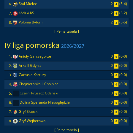
2
(5-4)
6.
Stal Mielec
4
2
(3-2)
7.
Łódzki KS
4
2
(5-5)
8.
Polonia Bytom
3
[ Pełna tabela ]
IV liga pomorska
2026/2027
0
(0-0)
1.
Anioły Garczegorze
0
0
(0-0)
2.
Arka II Gdynia
0
0
(0-0)
3.
Cartusia Kartuzy
0
0
(0-0)
4.
Chojniczanka II Chojnice
0
0
(0-0)
5.
Czarni Pruszcz Gdański
0
0
(0-0)
6.
Dolina Speranda Niepoględzie
0
0
(0-0)
7.
Gryf Słupsk
0
0
(0-0)
8.
Gryf Wejherowo
0
[ Pełna tabela ]