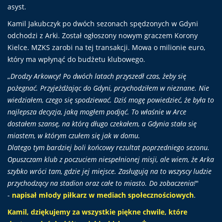
asyst.
Kamil Jakubczyk po dwóch sezonach spędzonych w Gdyni
odchodzi z Arki. Został ogłoszony nowym graczem Korony
Kielce. MZKS zarobi na tej transakcji. Mowa o milionie euro,
który ma wpłynąć do budżetu klubowego.
„
Drodzy Arkowcy! Po dwóch latach przyszedł czas, żeby się
pożegnać. Przyjeżdżając do Gdyni, przychodziłem w nieznane. Nie
wiedziałem, czego się spodziewać. Dziś mogę powiedzieć, że była to
najlepsza decyzja, jaką mogłem podjąć. To właśnie w Arce
dostałem szansę, na którą długo czekałem, a Gdynia stała się
miastem, w którym czułem się jak w domu.
Dlatego tym bardziej boli końcowy rezultat poprzedniego sezonu.
Opuszczam klub z poczuciem niespełnionej misji, ale wiem, że Arka
szybko wróci tam, gdzie jej miejsce. Zasługują na to wszyscy ludzie
przychodzący na stadion oraz całe to miasto. Do zobaczenia!
"
-
napisał młody piłkarz w mediach społecznościowych
.
Kamil, dziękujemy za wszystkie piękne chwile, które