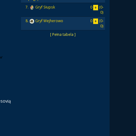
0
(0-
7.
Gryf Słupsk
0
0)
0
(0-
8.
Gryf Wejherowo
0
0)
[ Pełna tabela ]
esovią