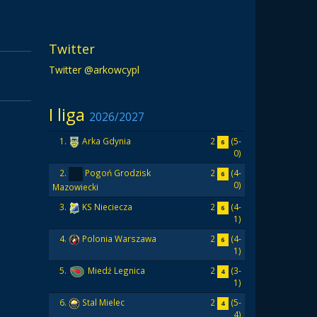
Twitter
Twitter @arkowcypl
I liga
2026/2027
2
(5-
1.
Arka Gdynia
6
0)
2
(4-
2.
Pogoń Grodzisk
6
0)
Mazowiecki
2
(4-
3.
KS Nieciecza
6
1)
2
(4-
4.
Polonia Warszawa
6
1)
2
(3-
5.
Miedź Legnica
4
1)
2
(5-
6.
Stal Mielec
4
4)