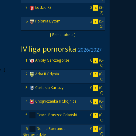
2
(3-
7.
Łódzki KS
4
2)
2
(5-
8.
Polonia Bytom
3
5)
[ Pełna tabela ]
IV liga pomorska
2026/2027
0
(0-
1.
Anioły Garczegorze
0
0)
0
(0-
2.
Arka II Gdynia
0
0)
0
(0-
3.
Cartusia Kartuzy
0
0)
0
(0-
4.
Chojniczanka II Chojnice
0
0)
0
(0-
5.
Czarni Pruszcz Gdański
0
0)
0
(0-
6.
Dolina Speranda
0
0)
Niepoględzie