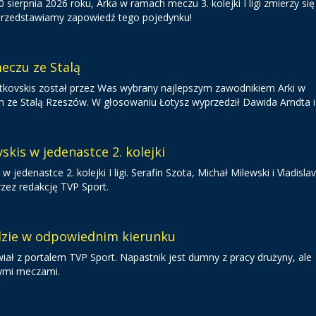
sierpnia 2026 roku, Arka w ramach meczu 3. kolejki I ligi zmierzy się
 Przedstawiamy zapowiedź tego pojedynku!
eczu ze Stalą
 Gutkovskis został przez Was wybrany najlepszym zawodnikiem Arki w
 Stalą Rzeszów. W głosowaniu Łotysz wyprzedził Dawida Arndta i 
skis w jedenastce 2. kolejki
 w jedenastce 2. kolejki I ligi. Serafin Szota, Michał Milewski i Vladisla
rzez redakcję TVP Sport.
dzie w odpowiednim kierunku
iał z portalem TVP Sport. Napastnik jest dumny z pracy drużyny, ale
nymi meczami.