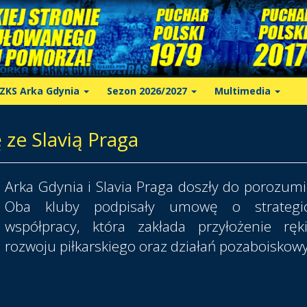
ZKS Arka Gdynia
Sezon 2026/2027
Multimedia
 ze Slavią Praga
Arka Gdynia i Slavia Praga doszły do porozumi
Oba kluby podpisały umowę o strategic
współpracy, która zakłada przyłożenie rę
rozwoju piłkarskiego oraz działań pozaboiskow