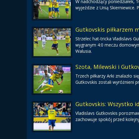
W nadchodzący poniedziałek, 10 
wyjeździe z Unią Skierniewice.
Gutkovskis piłkarzem m
Strzelec hat-tricka Vladislavs
wygranym 4:0 meczu domowym ze
Walusia.
Szota, Milewski i Gutkov
Trzech piłkarzy Arki znalazło się
Gutkovskis zostali wyróżnieni p
Gutkovskis: Wszystko i
Vladislavs Gutkovskis porozmaw
zachowuje spokój przed kolej