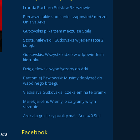
I runda Pucharu Polski w Rzeszowie
Pierwsze takie spotkanie - zapowiedź meczu
Unia vs Arka
Gutkovskis piłkarzem meczu ze Stalą
Szota, Milewski i Gutkovskis w jedenastce 2.
kolejki
Gutkovskis: Wszystko idzie w odpowiednim
kierunku
Dzięgielewski wypożyczony do Arki
Bartłomiej Pawłowski: Musimy dopłynąć do
wspólnego brzegu
Vladislavs Gutkovskis: Czekałem na te bramki
Marek Jarolim: Wiemy, o co gramy w tym
sezonie
Areczka gra i trzy punkty ma! - Arka 4:0 Stal
Facebook
waża