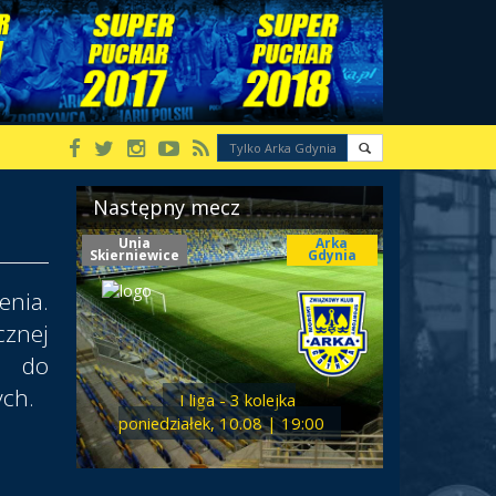
Następny mecz
Unia
Arka
Skierniewice
Gdynia
enia.
znej
ki do
ych.
I liga - 3 kolejka
poniedziałek, 10.08 | 19:00