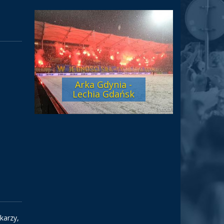
Arka Gdynia -
Lechia Gdańsk
karzy,