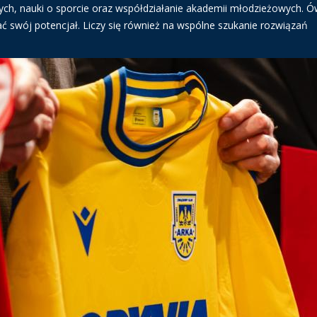
anych, nauki o sporcie oraz współdziałanie akademii młodzieżowych. Ó
ć swój potencjał. Liczy się również na wspólne szukanie rozwiązań