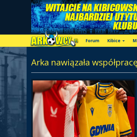
Forum
Kibice
M
Arka nawiązała współpracę