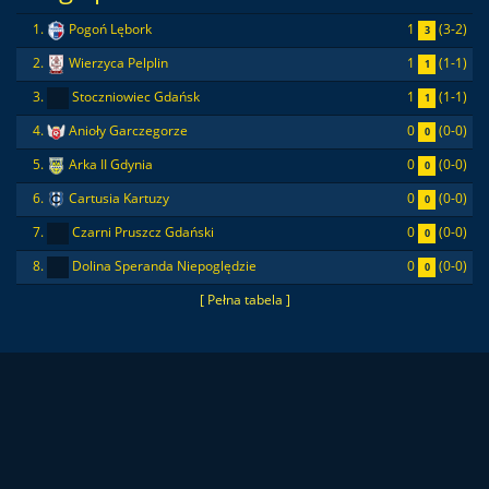
1
(3-2)
1.
Pogoń Lębork
3
1
(1-1)
2.
Wierzyca Pelplin
1
1
(1-1)
3.
Stoczniowiec Gdańsk
1
0
(0-0)
4.
Anioły Garczegorze
0
0
(0-0)
5.
Arka II Gdynia
0
0
(0-0)
6.
Cartusia Kartuzy
0
0
(0-0)
7.
Czarni Pruszcz Gdański
0
0
(0-0)
8.
Dolina Speranda Niepoględzie
0
[ Pełna tabela ]