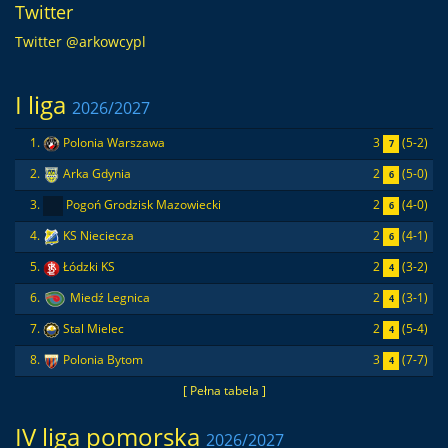
Twitter
Twitter @arkowcypl
I liga
2026/2027
3
(5-2)
1.
Polonia Warszawa
7
2
(5-0)
2.
Arka Gdynia
6
2
(4-0)
3.
Pogoń Grodzisk Mazowiecki
6
2
(4-1)
4.
KS Nieciecza
6
2
(3-2)
5.
Łódzki KS
4
2
(3-1)
6.
Miedź Legnica
4
2
(5-4)
7.
Stal Mielec
4
3
(7-7)
8.
Polonia Bytom
4
[ Pełna tabela ]
IV liga pomorska
2026/2027