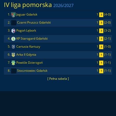
IV liga pomorska
2026/2027
1
(4-0)
1.
Jaguar Gdańsk
3
1
(2-0)
2.
Czarni Pruszcz Gdański
3
1
(3-2)
3.
Pogoń Lębork
3
1
(2-1)
4.
KP Starogard Gdański
3
1
(1-0)
5.
Cartusia Kartuzy
3
1
(1-1)
6.
Arka II Gdynia
1
1
(1-1)
7.
Powiśle Dzierzgoń
1
1
(1-1)
8.
Stoczniowiec Gdańsk
1
[ Pełna tabela ]