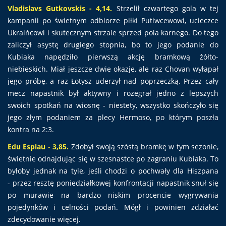
Vladislavs Gutkovskis - 4,14.
Strzelił czwartego gola w tej
kampanii po świetnym odbiorze piłki Putiwcewowi, ucieczce
Ukraińcowi i skutecznym strzale sprzed pola karnego. Do tego
zaliczył asystę drugiego stopnia, bo to jego podanie do
Kubiaka napędziło pierwszą akcję bramkową żółto-
niebieskich. Miał jeszcze dwie okazje, ale raz Chovan wyłapał
jego próbę, a raz Łotysz uderzył nad poprzeczką. Przez cały
mecz napastnik był aktywny i rozegrał jedno z lepszych
swoich spotkań na wiosnę - niestety, wszystko skończyło się
jego złym podaniem za plecy Hermoso, po którym poszła
kontra na 2:3.
Edu Espiau - 3,85.
Zdobył swoją szóstą bramkę w tym sezonie,
świetnie odnajdując się w szesnastce po zagraniu Kubiaka. To
byłoby jednak na tyle, jeśli chodzi o pochwały dla Hiszpana
- przez resztę poniedziałkowej konfrontacji napastnik snuł się
po murawie na bardzo niskim procencie wygrywania
pojedynków i celności podań. Mógł i powinien zdziałać
zdecydowanie więcej.