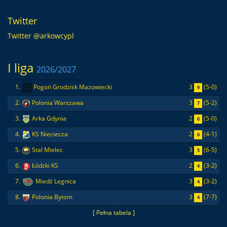
Twitter
Twitter @arkowcypl
I liga
2026/2027
3
(5-0)
1.
Pogoń Grodzisk Mazowiecki
9
3
(5-2)
2.
Polonia Warszawa
7
2
(5-0)
3.
Arka Gdynia
6
2
(4-1)
4.
KS Nieciecza
6
3
(6-5)
5.
Stal Mielec
5
2
(3-2)
6.
Łódzki KS
4
3
(3-2)
7.
Miedź Legnica
4
3
(7-7)
8.
Polonia Bytom
4
[ Pełna tabela ]