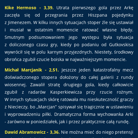
Kike Hermoso - 3,39.
Utrata pierwszego gola przez Arkę
zaczęła się od przegrania przez Hiszpana pojedynku
z Jimenezem. W kilku innych sytuacjach stoper źle się ustawiał
i musiał w ostatnim momencie ratować własne błędy.
Smutnym podsumowaniem jego występu była sytuacja
z doliczonego czasu gry, kiedy po podaniu od Gutkovskisa
wywrócił się w polu karnym przyjezdnych. Niestety, środkowy
obrońca zgubił czucie boiska w najważniejszym momencie.
Michał Marcjanik - 2,51.
Jeszcze jeden katastrofalny mecz
doświadczonego stopera dołożony do całej galerii z rundy
wiosennej. Zawalił stratę drugiego gola, kiedy całkowicie
zgubił z radarów Kasperkiewicza przy rzucie rożnym.
W innych sytuacjach skórę ratowała mu nieskuteczność graczy
z Niecieczy, bo ,,Marcjan” spisywał się tragicznie w ustawieniu
i wyprowadzeniu piłki. Dramatyczna forma wychowanka Arki
- zarówno w poniedziałek, jak i przez praktycznie całą rundę.
Dawid Abramowicz - 3,36.
Nie można mieć do niego pretensji