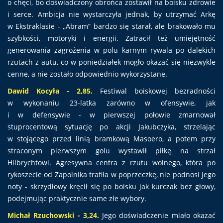
o chęci, bo doświadczony obrońca zostawił na boisku zdrowie
i serce. Ambicja nie wystarczyła jednak, by utrzymać Arkę
w Ekstraklasie - ,,Abram” bardzo się starał, ale brakowało mu
szybkości, motoryki i energii. Zatracił też umiejętność
generowania zagrożenia w polu karnym rywala po dalekich
rzutach z autu, co w poniedziałek mogło okazać się niezwykle
cenne, a nie zostało odpowiednio wykorzystane.
Dawid Kocyła - 2,85.
Festiwal boiskowej bezradności
w wykonaniu 23-latka zarówno w ofensywie, jak
i w defensywie - w pierwszej połowie zmarnował
stuprocentową sytuację po akcji Jakubczyka, strzelając
w stojącego przed linią bramkową Masoero, a potem przy
straconym pierwszym golu wystawił piłkę na strzał
Hilbrychtowi. Agresywna centra z rzutu wolnego, która po
rykoszecie od Zapolnika trafiła w poprzeczkę, nie podnosi jego
noty - skrzydłowy kręcił się po boisku jak kurczak bez głowy,
podejmując praktycznie same złe wybory.
Michał Rzuchowski - 3,24.
Jego doświadczenie miało okazać