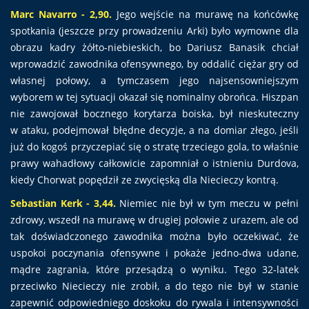
Marc Navarro - 2,90.
Jego wejście na murawę na końcówkę
spotkania (jeszcze przy prowadzeniu Arki) było wymowne dla
obrazu kadry żółto-niebieskich, bo Dariusz Banasik chciał
wprowadzić zawodnika ofensywnego, by oddalić ciężar gry od
własnej połowy, a tymczasem jego najsensowniejszym
wyborem w tej sytuacji okazał się nominalny obrońca. Hiszpan
nie zawojował bocznego korytarza boiska, był nieskuteczny
w ataku, podejmował błędne decyzje, a na domiar złego, jeśli
już do kogoś przyczepiać się o stratę trzeciego gola, to właśnie
prawy wahadłowy całkowicie zapomniał o istnieniu Durdova,
kiedy Chorwat popędził ze zwycięską dla Niecieczy kontrą.
Sebastian Kerk - 3,44.
Niemiec nie był w tym meczu w pełni
zdrowy, wszedł na murawę w drugiej połowie z urazem, ale od
tak doświadczonego zawodnika można było oczekiwać, że
uspokoi poczynania ofensywne i pokaże jedno-dwa udane,
mądre zagrania, które przesądzą o wyniku. Tego 32-latek
przeciwko Niecieczy nie zrobił, a do tego nie był w stanie
zapewnić odpowiedniego doskoku do rywala i intensywności