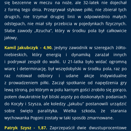
się bezcenne w meczu na noże, ale 32-latek nie dojechał
z formą tego dnia. Przegrywał stykowe piłki, nie zbierał tych
drugich, nie trzymał drugiej linii w odpowiednio małych
odstępach, nie miał siły przebicia w pojedynkach fizycznych.
Słabe zawody ,,Rzucha”, który w środku pola był całkowicie
jałowy.
Kamil Jakubczyk - 4,90.
Jedyny zawodnik w szeregach żółto-
niebieskich, który energią i dynamiką zarażał innych
i podrywał zespół do walki. U 21-latka było widać ogromną
wiarę i determinację, był wszędobylski w środku pola, raz po
raz notował odbiory i udane akcje indywidualne
z prowadzeniem piłki. Zaczął spotkanie od napędzenia gry
lewą stroną, po którym w polu karnym gości zrobiło się gorąco,
potem dwukrotnie był bliski asysty po doskonałych podaniach
do Kocyły i Szysza, ale koledzy ,,Jakubu” postanowili urządzić
sobie święto paralityka. Wielka szkoda, że starania
wychowanka Pogoni zostały w taki sposób zmarnowane.
Patryk Szysz - 1,87.
Zaprzepaścił dwie dwustuprocentowe