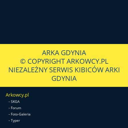
ARKA GDYNIA
© COPYRIGHT ARKOWCY.PL
NIEZALEŻNY SERWIS KIBICÓW ARKI
GDYNIA
Arkowcy.pl
-
SKGA
-
Forum
-
Foto-Galeria
-
Typer