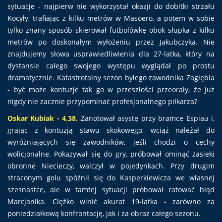
sytuacje - najpierw nie wykorzystał okazji do dobitki strzału
Kocyły, trafiając z kilku metrów w Masoero, a potem w sobie
tylko znany sposób skierował futbolówkę obok słupka z kilku
metrów po doskonałym wyłożeniu przez Jakubczyka. Nie
znajdujemy słowa usprawiedliwienia dla 27-latka, który na
dystansie całego swojego występu wyglądał po prostu
dramatycznie. Katastrofalny sezon byłego zawodnika Zagłębia
- być może kontuzje tak go w przeszłości przeorały, że już
nigdy nie zacznie przypominać profesjonalnego piłkarza?
Oskar Kubiak - 4,38.
Zanotował asystę przy bramce Espiau i,
grając z kontuzją stawu skokowego, wciąż należał do
wyróżniających się zawodników, jeśli chodzi o cechy
wolicjonalne. Pokazywał się do gry, próbował ominąć zasieki
obronne Niecieczy, walczył w pojedynkach. Przy drugim
straconym golu spóźnił się do Kasperkiewicza we własnej
szesnastce, ale w tamtej sytuacji próbował ratować błąd
Marcjanika. Ciężko winić akurat 19-latka - zarówno za
poniedziałkową konfrontację, jak i za obraz całego sezonu.